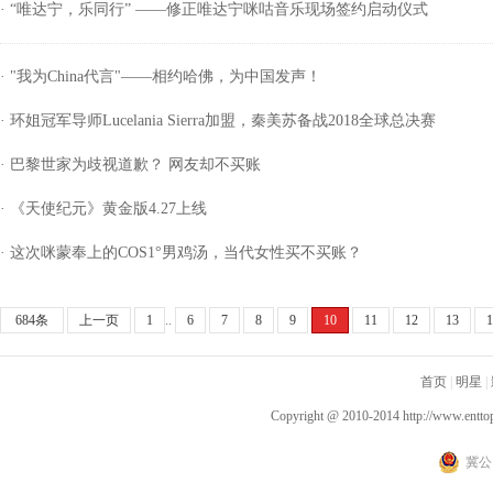
· “唯达宁，乐同行” ——修正唯达宁咪咕音乐现场签约启动仪式
· "我为China代言"——相约哈佛，为中国发声！
· 环姐冠军导师Lucelania Sierra加盟，秦美苏备战2018全球总决赛
· 巴黎世家为歧视道歉？ 网友却不买账
· 《天使纪元》黄金版4.27上线
· 这次咪蒙奉上的COS1°男鸡汤，当代女性买不买账？
684条
上一页
1
..
6
7
8
9
10
11
12
13
1
首页
|
明星
|
Copyright @ 2010-2014
http://www.entto
冀公网