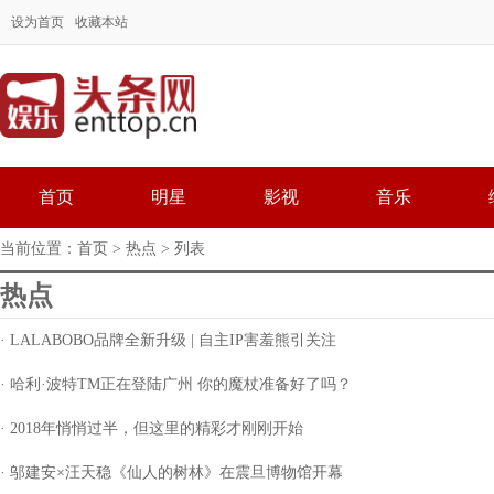
设为首页
收藏本站
首页
明星
影视
音乐
当前位置：
首页
>
热点
> 列表
热点
· LALABOBO品牌全新升级 | 自主IP害羞熊引关注
· 哈利·波特TM正在登陆广州 你的魔杖准备好了吗？
· 2018年悄悄过半，但这里的精彩才刚刚开始
· 邬建安×汪天稳《仙人的树林》在震旦博物馆开幕