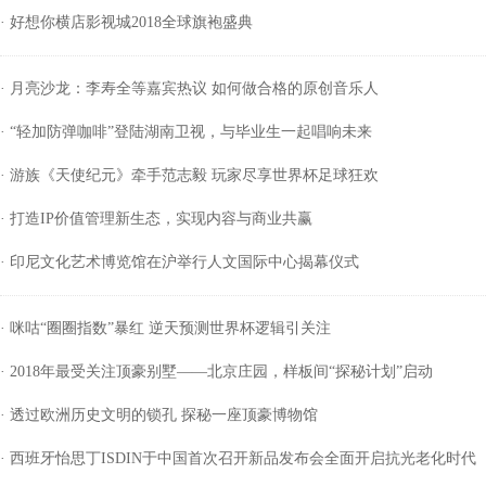
· 好想你横店影视城2018全球旗袍盛典
· 月亮沙龙：李寿全等嘉宾热议 如何做合格的原创音乐人
· “轻加防弹咖啡”登陆湖南卫视，与毕业生一起唱响未来
· 游族《天使纪元》牵手范志毅 玩家尽享世界杯足球狂欢
· 打造IP价值管理新生态，实现内容与商业共赢
· 印尼文化艺术博览馆在沪举行人文国际中心揭幕仪式
· 咪咕“圈圈指数”暴红 逆天预测世界杯逻辑引关注
· 2018年最受关注顶豪别墅——北京庄园，样板间“探秘计划”启动
· 透过欧洲历史文明的锁孔 探秘一座顶豪博物馆
· 西班牙怡思丁ISDIN于中国首次召开新品发布会全面开启抗光老化时代