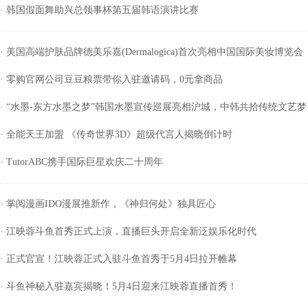
· 韩国假面舞助兴总领事杯第五届韩语演讲比赛
· 美国高端护肤品牌德美乐嘉(Dermalogica)首次亮相中国国际美妆博览会
· 零购官网公司豆豆粮票带你入驻邀请码，0元拿商品
· “水墨-东方水墨之梦”韩国水墨宣传巡展亮相沪城，中韩共拾传统文艺梦
· 全能天王加盟 《传奇世界3D》超级代言人揭晓倒计时
· TutorABC携手国际巨星欢庆二十周年
· 掌阅漫画IDO漫展推新作，《神归何处》独具匠心
· 江映蓉斗鱼首秀正式上演，直播巨头开启全新泛娱乐化时代
· 正式官宣！江映蓉正式入驻斗鱼首秀于5月4日拉开帷幕
· 斗鱼神秘入驻嘉宾揭晓！5月4日迎来江映蓉直播首秀！