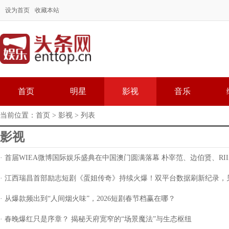
设为首页
收藏本站
首页
明星
影视
音乐
当前位置：
首页
>
影视
> 列表
影视
· 首届WIEA微博国际娱乐盛典在中国澳门圆满落幕 朴宰范、边伯贤、RIIZE、
· 江西瑞昌首部励志短剧《蛋姐传奇》持续火爆！双平台数据刷新纪录，
· 从爆款频出到“人间烟火味”，2026短剧春节档赢在哪？
· 春晚爆红只是序章？ 揭秘天府宽窄的“场景魔法”与生态枢纽