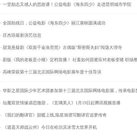
· 一堂励志又感人的思政课！公益电影《海东四少》走进昆明城市学院
· 全国助残日，公益电影《海东四少》丽江展映圆满成功
· 庄杰琼最新演艺信息
· 甜宠悬疑剧《双面千金洛莞莞》古偶版“斯密斯夫妇”闯荡大理寺
· 剧版《我的老板是小猪》定档首播！ 社畜如何甜蜜应对老板变猪 职场
· 高峰荣获第十三届北京国际网络电影展年度十佳导演
· 华影之星国际少年艺术团参加第十三届北京国际网络电影展，传承电影
· 仙魔双世情缘虐恋微甜，《玄璃美人》1月19日起腾讯视频首播
· 《我们的翻译官》甜暖上线,陈星旭谱写翻译官追梦传奇
· 《逍遥天师战云州》今日在哈尔滨冰雪大世界开机