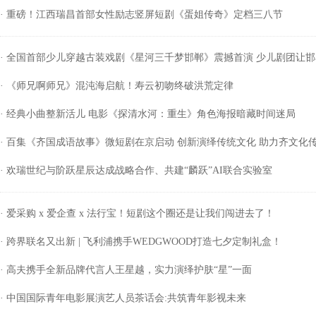
· 重磅！江西瑞昌首部女性励志竖屏短剧《蛋姐传奇》定档三八节
· 全国首部少儿穿越古装戏剧《星河三千梦邯郸》震撼首演 少儿剧团让
· 《师兄啊师兄》混沌海启航！寿云初吻终破洪荒定律
· 经典小曲整新活儿 电影《探清水河：重生》角色海报暗藏时间迷局
· 百集《齐国成语故事》微短剧在京启动 创新演绎传统文化 助力齐文化
· 欢瑞世纪与阶跃星辰达成战略合作、共建“麟跃”AI联合实验室
· 爱采购 x 爱企查 x 法行宝！短剧这个圈还是让我们闯进去了！
· 跨界联名又出新 | 飞利浦携手WEDGWOOD打造七夕定制礼盒！
· 高夫携手全新品牌代言人王星越，实力演绎护肤“星”一面
· 中国国际青年电影展演艺人员茶话会:共筑青年影视未来