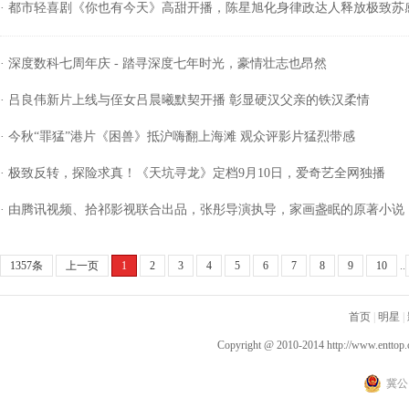
· 都市轻喜剧《你也有今天》高甜开播，陈星旭化身律政达人释放极致苏
· 深度数科七周年庆 - 踏寻深度七年时光，豪情壮志也昂然
· 吕良伟新片上线与侄女吕晨曦默契开播 彰显硬汉父亲的铁汉柔情
· 今秋“罪猛”港片《困兽》抵沪嗨翻上海滩 观众评影片猛烈带感
· 极致反转，探险求真！《天坑寻龙》定档9月10日，爱奇艺全网独播
· 由腾讯视频、拾祁影视联合出品，张彤导演执导，家画盏眠的原著小说
1357条
上一页
1
2
3
4
5
6
7
8
9
10
..
首页
|
明星
|
Copyright @ 2010-2014
http://www.enttop.
冀公网