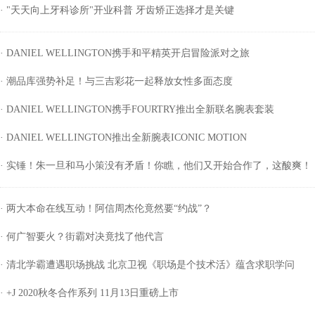
· "天天向上牙科诊所"开业科普 牙齿矫正选择才是关键
· DANIEL WELLINGTON携手和平精英开启冒险派对之旅
· 潮品库强势补足！与三吉彩花一起释放女性多面态度
· DANIEL WELLINGTON携手FOURTRY推出全新联名腕表套装
· DANIEL WELLINGTON推出全新腕表ICONIC MOTION
· 实锤！朱一旦和马小策没有矛盾！你瞧，他们又开始合作了，这酸爽！
· 两大本命在线互动！阿信周杰伦竟然要“约战”？
· 何广智要火？街霸对决竟找了他代言
· 清北学霸遭遇职场挑战 北京卫视《职场是个技术活》蕴含求职学问
· +J 2020秋冬合作系列 11月13日重磅上市