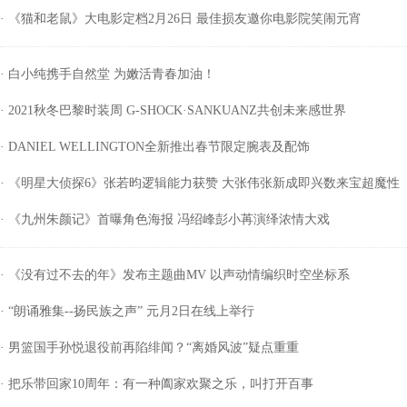
· 《猫和老鼠》大电影定档2月26日 最佳损友邀你电影院笑闹元宵
· 白小纯携手自然堂 为嫩活青春加油！
· 2021秋冬巴黎时装周 G-SHOCK·SANKUANZ共创未来感世界
· DANIEL WELLINGTON全新推出春节限定腕表及配饰
· 《明星大侦探6》张若昀逻辑能力获赞 大张伟张新成即兴数来宝超魔性
· 《九州朱颜记》首曝角色海报 冯绍峰彭小苒演绎浓情大戏
· 《没有过不去的年》发布主题曲MV 以声动情编织时空坐标系
· “朗诵雅集--扬民族之声” 元月2日在线上举行
· 男篮国手孙悦退役前再陷绯闻？“离婚风波”疑点重重
· 把乐带回家10周年：有一种阖家欢聚之乐，叫打开百事