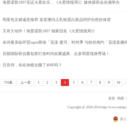
· 海普诺凯1897见证火星欢乐，《火星情报局5》媒体探班会在湘举办
· 明星包文婧诚意推荐 皇室澳玛儿乳铁蛋白新品呵护自然好体质
· 又有大动作！海普诺凯1897 独家冠名《火星情报局5》
· 佘诗曼亲临环贸iapm商场「花漾·蜜月」时尚季 与粉丝相约「花漾直播
· 百丽国际联合聚划算打造时尚欢聚盛典，众多明星现身秀场！
· 吕良伟，你在休眠仓睡了40年吗？
731条
上一页
1
2
3
4
5
6
7
8
9
10
..
首页
|
明星
|
Copyright @ 2010-2014
http://www.enttop.
冀公网