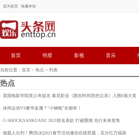
设为首页
收藏本站
首页
明星
影视
音乐
当前位置：
首页
>
热点
> 列表
热点
· 英国电影学院奖公布提名 索尼影业《困在时间里的父亲》入围6项大奖
· 休闲运动VS奢华金属？“小钢炮”全都有！
· G-SHOCK|SANKUANZ 2021联名表款 打破围墙 先行未来发售
· 做题人出列！腾讯QQ2021春节活动邀你在线答题，瓜分亿万福袋